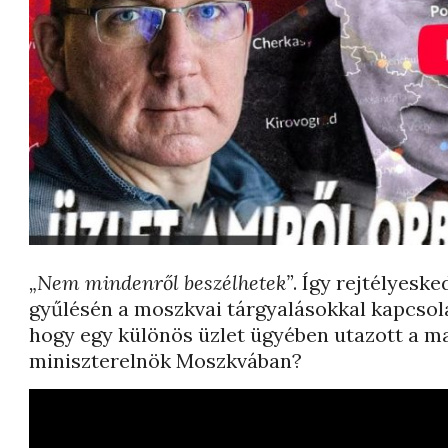
„Nem mindenről beszélhetek”
. Így rejtélyesk
gyűlésén a moszkvai tárgyalásokkal kapcsol
hogy egy különös üzlet ügyében utazott a m
miniszterelnök Moszkvában?