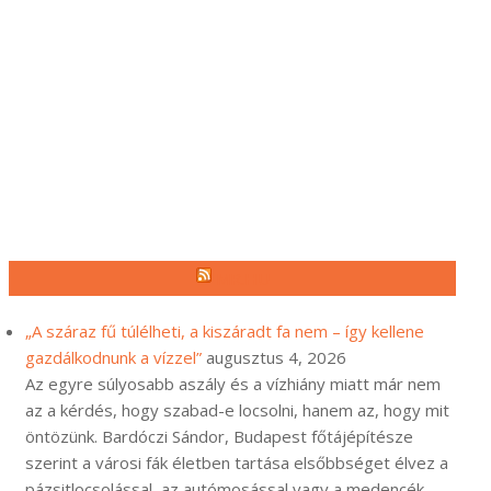
MR.HU
„A száraz fű túlélheti, a kiszáradt fa nem – így kellene
gazdálkodnunk a vízzel”
augusztus 4, 2026
Az egyre súlyosabb aszály és a vízhiány miatt már nem
az a kérdés, hogy szabad-e locsolni, hanem az, hogy mit
öntözünk. Bardóczi Sándor, Budapest főtájépítésze
szerint a városi fák életben tartása elsőbbséget élvez a
pázsitlocsolással, az autómosással vagy a medencék