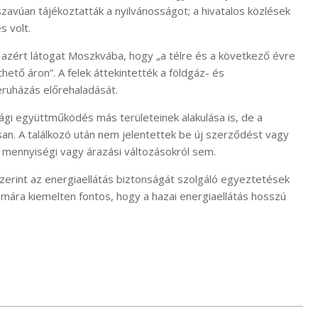
szavúan tájékoztatták a nyilvánosságot; a hivatalos közlések
s volt.
 azért látogat Moszkvába, hogy „a télre és a következő évre
hető áron”. A felek áttekintették a földgáz- és
eruházás előrehaladását.
gi együttműködés más területeinek alakulása is, de a
an. A találkozó után nem jelentettek be új szerződést vagy
 mennyiségi vagy árazási változásokról sem.
zerint az energiaellátás biztonságát szolgáló egyeztetések
mára kiemelten fontos, hogy a hazai energiaellátás hosszú