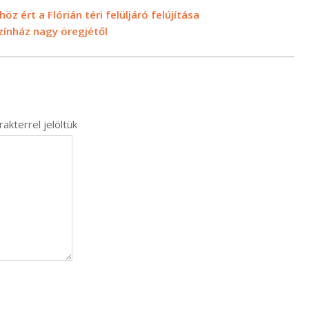
öz ért a Flórián téri felüljáró felújítása
zínház nagy öregjétől
akterrel jelöltük