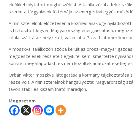
elnökkel folytatott megbeszélést. A találkozóról a felek szűk
szerint a tárgyalások fő témája az energetikai együttműködé
A miniszterelnök előzetesen a közmédiának úgy nyilatkozott:
is biztosított legyen Magyarország energiaellátása, megfizet
kőolajszállítások helyzetét, valamint a Paks II. atomerőmű-b
A moszkvai találkozón szóba került az orosz–magyar gazdasá
megbeszélések részleteit egyik fél sem ismertette nyilvános
konkrét megállapodást, és nem közöltek adatokat esetleges
Orbán Viktor moszkvai látogatása a kormány tájékoztatása s
része volt. A miniszterelnök hangsúlyozta: Magyarország szá
távon stabil és kiszámítható maradjon.
Megosztom
2025-