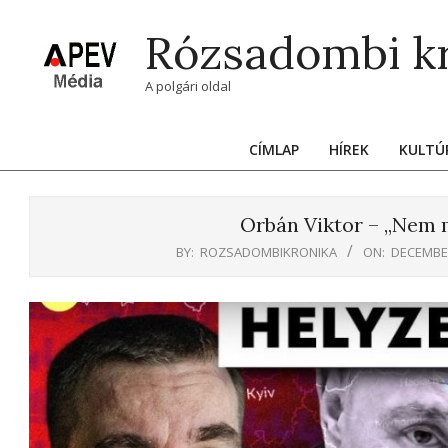
Skip
Rózsadombi k
to
content
A polgári oldal
CÍMLAP
HÍREK
KULTÚ
Orbán Viktor – „Nem 
BY:
ROZSADOMBIKRONIKA
ON:
DECEMBER