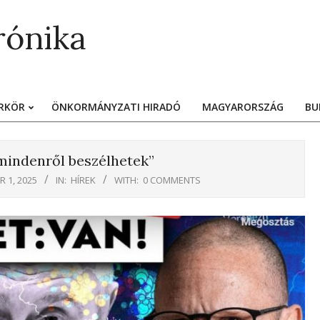
rónika
RKÖR
ÖNKORMÁNYZATI HIRADÓ
MAGYARORSZÁG
BU
Primary
Navigation
Menu
mindenről beszélhetek”
 1, 2025
IN:
HÍREK
WITH:
0 COMMENTS