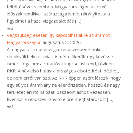
feltöltésével szemben. Magyarországon az elmúlt
időszak rendkívüli szárazsága ismét ráirányította a
figyelmet a hazai vízgazdálkodás […]
mr3
Végszükség esetén így kapcsolhatják le az áramot
Magyarországon
augusztus 2, 2026
A magyar villamosenergia-rendszerben kialakult
rendkívüli helyzet miatt ismét előkerült egy kevéssé
ismert fogalom: a rotációs kikapcsolási rend, röviden
RKR. A név első hallásra országos elsötétítést idézhet,
de nem erről van szó. Az RKR éppen azért létezik, hogy
egy súlyos áramhiány ne ellenőrizetlen, hosszú és nagy
területet érintő hálózati összeomláshoz vezessen.
Ilyenkor a rendszerirányító előre meghatározott […]
mr3