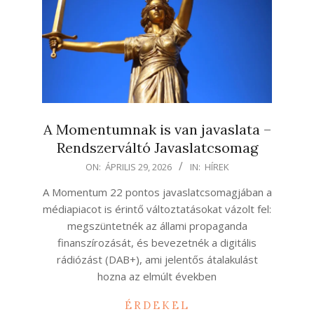
A Momentumnak is van javaslata –
Rendszerváltó Javaslatcsomag
2026-
ON:
ÁPRILIS 29, 2026
IN:
HÍREK
04-
A Momentum 22 pontos javaslatcsomagjában a
29
médiapiacot is érintő változtatásokat vázolt fel:
megszüntetnék az állami propaganda
finanszírozását, és bevezetnék a digitális
rádiózást (DAB+), ami jelentős átalakulást
hozna az elmúlt években
ÉRDEKEL