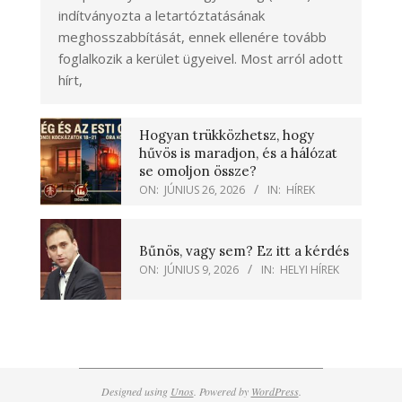
indítványozta a letartóztatásának
meghosszabbítását, ennek ellenére tovább
foglalkozik a kerület ügyeivel. Most arról adott
hírt,
Hogyan trükközhetsz, hogy
hűvös is maradjon, és a hálózat
se omoljon össze?
ON:
JÚNIUS 26, 2026
IN:
HÍREK
Bűnös, vagy sem? Ez itt a kérdés
ON:
JÚNIUS 9, 2026
IN:
HELYI HÍREK
Designed using
Unos
. Powered by
WordPress
.