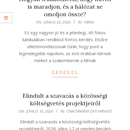
is maradjon, és a hálózat se
omoljon össze?
2026-
ON:
JÚNIUS 26, 2026
IN:
HÍREK
06-
Ez egy nagyon jó és a jelenlegi, 40 fokos
26
kánikulában rendkívül fontos kérdés. Elsőre
ellentmondásosnak tűnik, hogy pont a
legmelegebb napokon, az esti órákban kérnek
minket a szakemberek a klímák
ÉRDEKEL
Elindult a szavazás a közösségi
költségvetés projektjeiről
2026-
ON:
JÚNIUS 10, 2026
IN:
ÖNKORMÁNYZATI HIRADÓ
06-
Elindult a szavazás a közösségi költségvetés
10
projektjeiről. 2026. július 17-ig minden kerületi