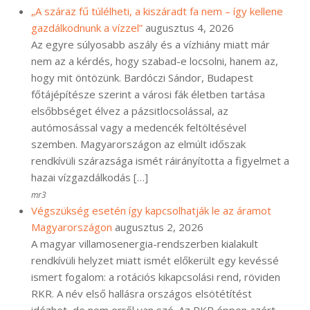
„A száraz fű túlélheti, a kiszáradt fa nem – így kellene
gazdálkodnunk a vízzel”
augusztus 4, 2026
Az egyre súlyosabb aszály és a vízhiány miatt már
nem az a kérdés, hogy szabad-e locsolni, hanem az,
hogy mit öntözünk. Bardóczi Sándor, Budapest
főtájépítésze szerint a városi fák életben tartása
elsőbbséget élvez a pázsitlocsolással, az
autómosással vagy a medencék feltöltésével
szemben. Magyarországon az elmúlt időszak
rendkívüli szárazsága ismét ráirányította a figyelmet a
hazai vízgazdálkodás […]
mr3
Végszükség esetén így kapcsolhatják le az áramot
Magyarországon
augusztus 2, 2026
A magyar villamosenergia-rendszerben kialakult
rendkívüli helyzet miatt ismét előkerült egy kevéssé
ismert fogalom: a rotációs kikapcsolási rend, röviden
RKR. A név első hallásra országos elsötétítést