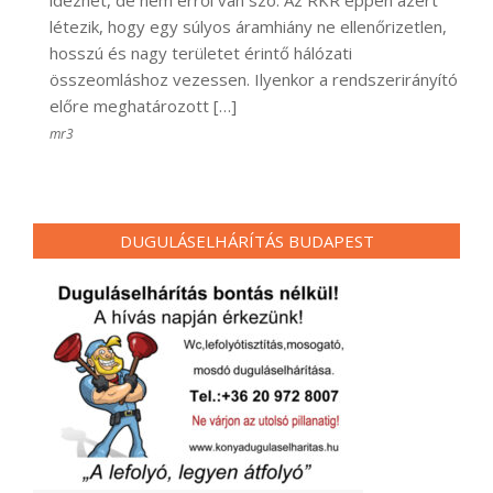
idézhet, de nem erről van szó. Az RKR éppen azért
létezik, hogy egy súlyos áramhiány ne ellenőrizetlen,
hosszú és nagy területet érintő hálózati
összeomláshoz vezessen. Ilyenkor a rendszerirányító
előre meghatározott […]
mr3
DUGULÁSELHÁRÍTÁS BUDAPEST