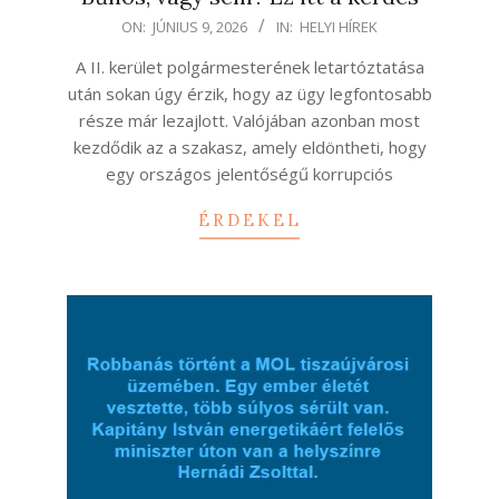
2026-
ON:
JÚNIUS 9, 2026
IN:
HELYI HÍREK
06-
A II. kerület polgármesterének letartóztatása
09
után sokan úgy érzik, hogy az ügy legfontosabb
része már lezajlott. Valójában azonban most
kezdődik az a szakasz, amely eldöntheti, hogy
egy országos jelentőségű korrupciós
ÉRDEKEL