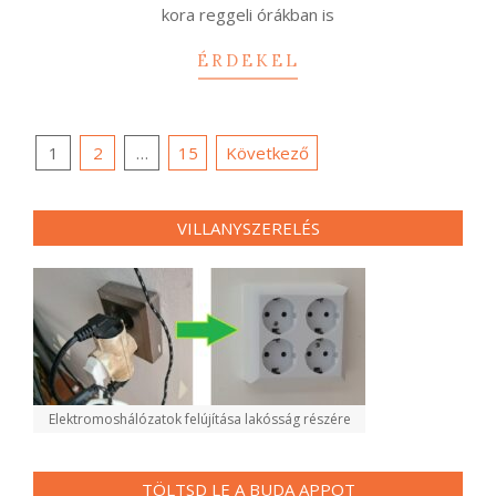
kora reggeli órákban is
ÉRDEKEL
Bejegyzések
1
2
…
15
Következő
lapozása
VILLANYSZERELÉS
Elektromoshálózatok felújítása lakósság részére
TÖLTSD LE A BUDA APPOT